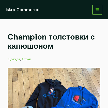
Перейти
к
Iskra Commerce
содержимому
Champion толстовки с
капюшоном
Одежда
,
Стоки