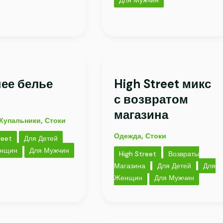
Для Мужчин
ее белье
High Street микс
с возвратом
магазина
,
 Купальники
Стоки
,
Одежда
Стоки
reet
Для Детей
енщин
Для Мужчин
High Street
Возвраты
Магазина
Для Детей
Для
Женщин
Для Мужчин