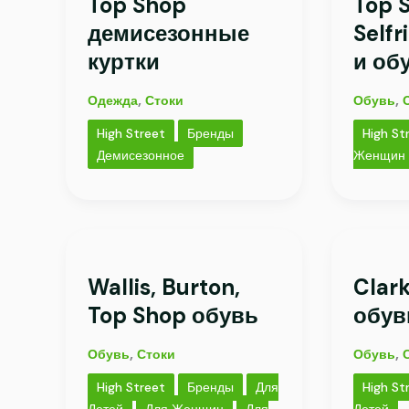
Top Shop
Top 
демисезонные
Self
куртки
и об
,
,
Одежда
Стоки
Обувь
High Street
Бренды
High St
Демисезонное
Женщин
Wallis, Burton,
Clar
Top Shop обувь
обув
,
,
Обувь
Стоки
Обувь
High Street
Бренды
Для
High St