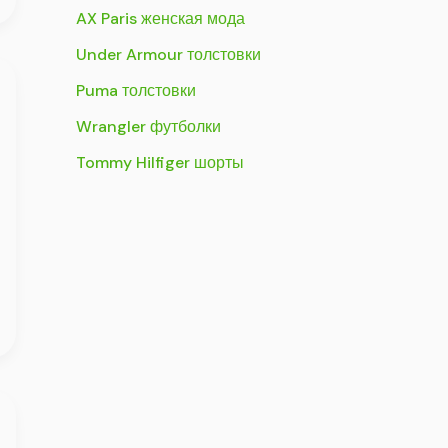
AX Paris женская мода
Under Armour толстовки
Puma толстовки
Wrangler футболки
Tommy Hilfiger шорты