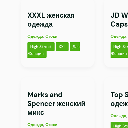
XXXL женская
JD Wi
одежда
Caps
,
Одежда
Стоки
Одежда
High Street
XXL
Для
High St
Женщин
Женщин
Marks and
Top 
Spencer женский
одеж
микс
Одежда
,
Одежда
Стоки
High St