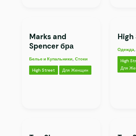
Marks and
High 
Spencer бра
Одежда
,
Белье и Купальники
Стоки
High St
Для Ж
High Street
Для Женщин