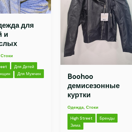
дежда для
й и
слых
,
Стоки
reet
Для Детей
енщин
Для Мужчин
Boohoo
демисезонные
куртки
,
Одежда
Стоки
High Street
Бренды
Зима